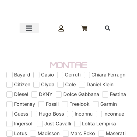
Promos !!!
Montre
Bayard
Casio
Cerruti
Chiara Ferragni
Citizen
Clyda
Cole
Daniel Klein
Diesel
DKNY
Dolce Gabbana
Festina
Fontenay
Fossil
Freelook
Garmin
Guess
Hugo Boss
Inconnu
Inconnue
Ingersoll
Just Cavalli
Lolita Lempika
Lotus
Madisson
Marc Ecko
Maserati