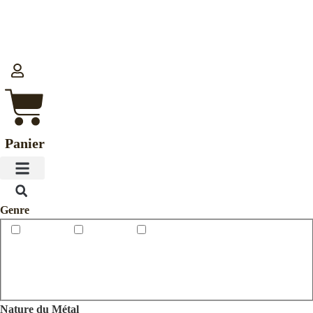
Aller
au
contenu
Panier
Genre
Nature du Métal