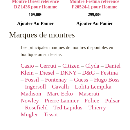
Montre Diesel référence
Montre Festina référence
DZ1436 pour Homme
F20524-1 pour Homme
109,00
€
299,00
€
Ajouter Au Panier
Ajouter Au Panier
Marques de montres
Les principales marques de montres disponibles en
boutique ou sur le site:
Casio
–
Cerruti
–
Citizen
–
Clyda
–
Daniel
Klein
–
Diesel
–
DKNY
–
D&G
–
Festina
–
Fossil
–
Fontenay
–
Guess
–
Hugo Boss
–
Ingersoll
–
Cavalli
–
Lolita Lempika
–
Madison
–
Marc Ecko
–
Maserati
–
Nowley
–
Pierre Lannier
–
Police
–
Pulsar
–
Rosefield
–
Ted Lapidus
–
Thierry
Mugler
–
Tissot