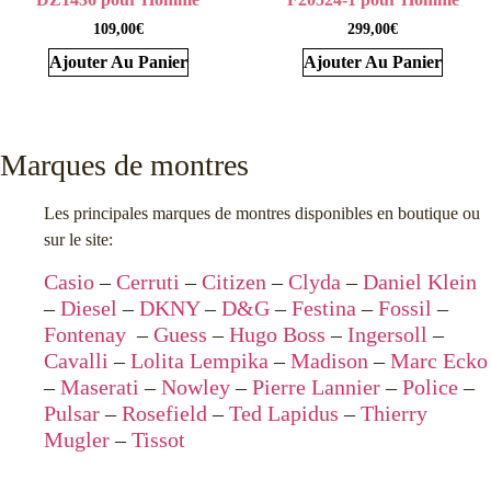
DZ1436 pour Homme
F20524-1 pour Homme
109,00
€
299,00
€
Ajouter Au Panier
Ajouter Au Panier
Marques de montres
Les principales marques de montres disponibles en boutique ou
sur le site:
Casio
–
Cerruti
–
Citizen
–
Clyda
–
Daniel Klein
–
Diesel
–
DKNY
–
D&G
–
Festina
–
Fossil
–
Fontenay
–
Guess
–
Hugo Boss
–
Ingersoll
–
Cavalli
–
Lolita Lempika
–
Madison
–
Marc Ecko
–
Maserati
–
Nowley
–
Pierre Lannier
–
Police
–
Pulsar
–
Rosefield
–
Ted Lapidus
–
Thierry
Mugler
–
Tissot