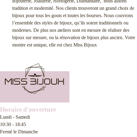
Cavalli
–
Lolita Lempika
–
Madison
–
Marc Ecko
–
Maserati
–
Nowley
–
Pierre Lannier
–
Police
–
Pulsar
–
Rosefield
–
Ted Lapidus
–
Thierry
Mugler
–
Tissot
Pour plus de sécurité et confort,
prenez rendez-vous avec nos
conseillers et créateurs
Bijouterie, Joaillerie, Horlogerie, Diamantaire, nous allions
tradition et modernité. Nos clients trouveront un grand choix de
bijoux pour tous les gouts et toutes les bourses. Nous couvrons
l’ensemble des styles de bijoux, qu’ils soient traditionnels ou
modernes. De plus nos ateliers sont en mesure de réaliser des
bijoux sur mesure, ou la rénovation de bijoux plus ancien. Votre
montre est unique, elle est chez Miss Bijoux