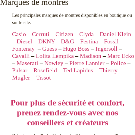
Montre Diesel référence
Montre Festina référence
DZ1436 pour Homme
F20524-1 pour Homme
109,00
€
299,00
€
Ajouter Au Panier
Ajouter Au Panier
Marques de montres
Les principales marques de montres disponibles en boutique ou
sur le site:
Casio
–
Cerruti
–
Citizen
–
Clyda
–
Daniel Klein
–
Diesel
–
DKNY
–
D&G
–
Festina
–
Fossil
–
Fontenay
–
Guess
–
Hugo Boss
–
Ingersoll
–