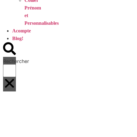
Collier
Prénom
et
Personnalisables
Acompte
Blog!
Rechercher