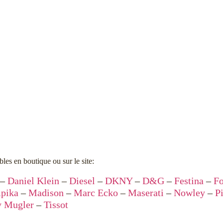
les en boutique ou sur le site:
–
Daniel Klein
–
Diesel
–
DKNY
–
D&G
–
Festina
–
Fo
mpika
–
Madison
–
Marc Ecko
–
Maserati
–
Nowley
–
P
y Mugler
–
Tissot