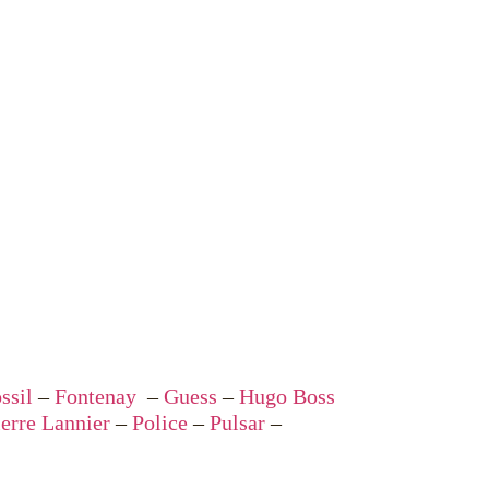
ssil
–
Fontenay
–
Guess
–
Hugo Boss
ierre Lannier
–
Police
–
Pulsar
–