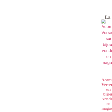
La 
Acomp
Verse
sur
bijo
vend
en
magas