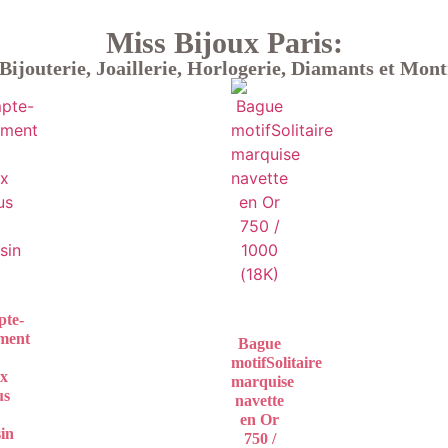
Miss Bijoux Paris:
Bijouterie, Joaillerie, Horlogerie, Diamants et Mont
te-
ment
Bague
motifSolitaire
ux
marquise
us
navette
en Or
in
750 /