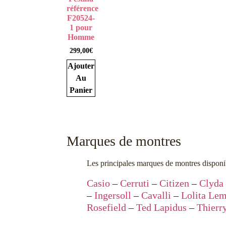
référence
F20524-
1 pour
Homme
299,00
€
Ajouter
Au
Panier
Marques de montres
Les principales marques de montres disponib
Casio
–
Cerruti
–
Citizen
–
Clyda
–
Ingersoll
–
Cavalli
–
Lolita Le
Rosefield
–
Ted Lapidus
–
Thierr