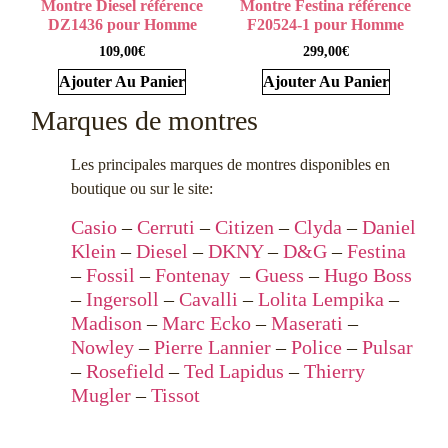
Montre Diesel référence
Montre Festina référence
DZ1436 pour Homme
F20524-1 pour Homme
109,00
€
299,00
€
Ajouter Au Panier
Ajouter Au Panier
Marques de montres
Les principales marques de montres disponibles en
boutique ou sur le site:
Casio
–
Cerruti
–
Citizen
–
Clyda
–
Daniel
Klein
–
Diesel
–
DKNY
–
D&G
–
Festina
–
Fossil
–
Fontenay
–
Guess
–
Hugo Boss
–
Ingersoll
–
Cavalli
–
Lolita Lempika
–
Madison
–
Marc Ecko
–
Maserati
–
Nowley
–
Pierre Lannier
–
Police
–
Pulsar
–
Rosefield
–
Ted Lapidus
–
Thierry
Mugler
–
Tissot