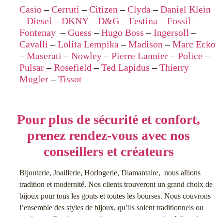
Casio
–
Cerruti
–
Citizen
–
Clyda
–
Daniel Klein
–
Diesel
–
DKNY
–
D&G
–
Festina
–
Fossil
–
Fontenay
–
Guess
–
Hugo Boss
–
Ingersoll
–
Cavalli
–
Lolita Lempika
–
Madison
–
Marc Ecko
–
Maserati
–
Nowley
–
Pierre Lannier
–
Police
–
Pulsar
–
Rosefield
–
Ted Lapidus
–
Thierry
Mugler
–
Tissot
Pour plus de sécurité et confort,
prenez rendez-vous avec nos
conseillers et créateurs
Bijouterie, Joaillerie, Horlogerie, Diamantaire, nous allions
tradition et modernité. Nos clients trouveront un grand choix de
bijoux pour tous les gouts et toutes les bourses. Nous couvrons
l’ensemble des styles de bijoux, qu’ils soient traditionnels ou