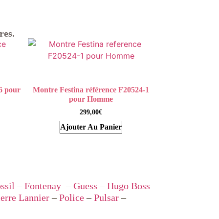
res.
6 pour
Montre Festina référence F20524-1
pour Homme
299,00
€
Ajouter Au Panier
ssil
–
Fontenay
–
Guess
–
Hugo Boss
ierre Lannier
–
Police
–
Pulsar
–