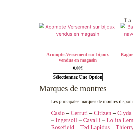
La 
Acompte-Versement sur bijoux
Bague
vendus en magasin
0,00
€
Sélectionnez Une Option
Marques de montres
Les principales marques de montres disponib
Casio
–
Cerruti
–
Citizen
–
Clyda
–
Ingersoll
–
Cavalli
–
Lolita Le
Rosefield
–
Ted Lapidus
–
Thierr