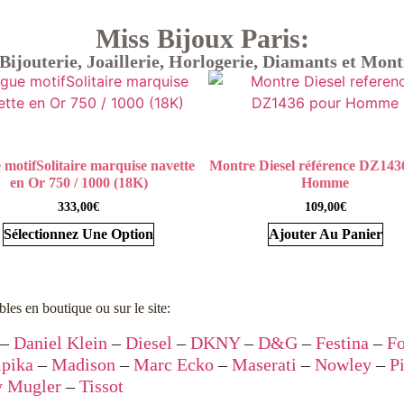
Miss Bijoux Paris:
Bijouterie, Joaillerie, Horlogerie, Diamants et Mont
 motifSolitaire marquise navette
Montre Diesel référence DZ143
en Or 750 / 1000 (18K)
Homme
333,00
€
109,00
€
Sélectionnez Une Option
Ajouter Au Panier
les en boutique ou sur le site:
–
Daniel Klein
–
Diesel
–
DKNY
–
D&G
–
Festina
–
Fo
mpika
–
Madison
–
Marc Ecko
–
Maserati
–
Nowley
–
P
y Mugler
–
Tissot